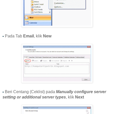
Pada Tab
Email
, klik
New
•
Beri Centang (Ceklist) pada
Manually configure server
•
setting or additional server types
, klik
Next