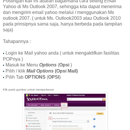
Postingan kali ini adalah bagaimana cara setting Email
Yahoo di Ms Outlook 2007, sehingga kita dapat menerima
dan mengirim email yahoo melalui / menggunakan Ms
outlook 2007. ( untuk Ms. Outlook2003 atau Outlook 2010
pada prinsipnya sama saja, hanya berbeda pada tampilan
saja)
Tahapannya :
Login ke Mail yahoo anda ( untuk mengaktifkan fasilitas
•
POPnya )
Masuk ke Menu
Options
(
Opsi
)
•
Pilih / klik
Mail Options
(Opsi Mail)
•
Pilih Tab
OPTIONS
(
OPSI
)
•
Klik pada gambar untuk memperbesar